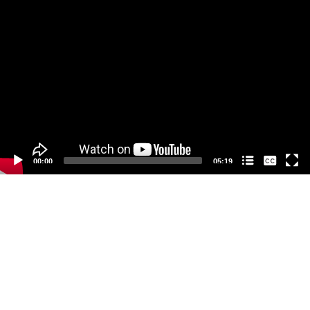
Video
Player
None
00:00
05:19
中文